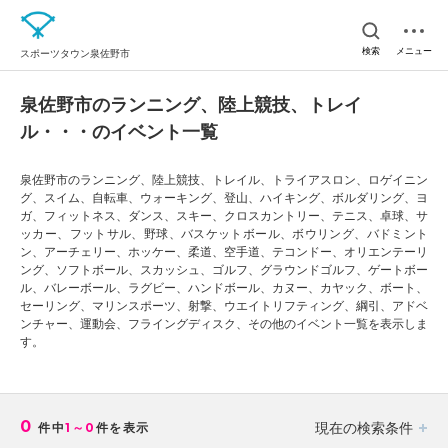
検索
メニュー
スポーツタウン泉佐野市
泉佐野市のランニング、陸上競技、トレイ
ル・・・のイベント一覧
泉佐野市のランニング、陸上競技、トレイル、トライアスロン、ロゲイニン
グ、スイム、自転車、ウォーキング、登山、ハイキング、ボルダリング、ヨ
ガ、フィットネス、ダンス、スキー、クロスカントリー、テニス、卓球、サ
ッカー、フットサル、野球、バスケットボール、ボウリング、バドミント
ン、アーチェリー、ホッケー、柔道、空手道、テコンドー、オリエンテーリ
ング、ソフトボール、スカッシュ、ゴルフ、グラウンドゴルフ、ゲートボー
ル、バレーボール、ラグビー、ハンドボール、カヌー、カヤック、ボート、
セーリング、マリンスポーツ、射撃、ウエイトリフティング、綱引、アドベ
ンチャー、運動会、フライングディスク、その他のイベント一覧を表示しま
す。
0
現在の検索条件
件中
1～0
件を表示